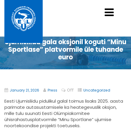
Ujumisliidu gala oksjonil koguti “Minu
Sportlase” platvormile üle tuhande
euro
Off
January 21, 2026
Press
Uncategorized
Eesti Ujumisliidu pidulikul galal toimus lisaks 2025. aasta
parimate autasustamisele ka heategevuslik oksjon
,
mille tulu suunati Eesti Olümpiakomitee
ühisrahastusplatvormile “Minu Sportlane” ujumise
noortekoondise projekti toetuseks.