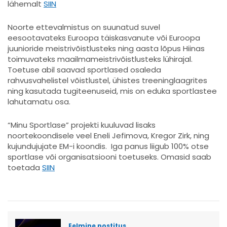
lähemalt
SIIN
Noorte ettevalmistus on suunatud suvel
eesootavateks Euroopa täiskasvanute või Euroopa
juunioride meistrivõistlusteks ning aasta lõpus Hiinas
toimuvateks maailmameistrivõistlusteks lühirajal.
Toetuse abil saavad sportlased osaleda
rahvusvahelistel võistlustel, ühistes treeninglaagrites
ning kasutada tugiteenuseid, mis on eduka sportlastee
lahutamatu osa.
“Minu Sportlase” projekti kuuluvad lisaks
noortekoondisele veel Eneli Jefimova, Kregor Zirk, ning
kujundujujate EM-i koondis.
Iga panus liigub 100% otse
sportlase või organisatsiooni toetuseks. Omasid saab
toetada
SIIN
Eelmine postitus