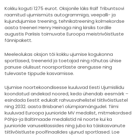
Kokku koguti 1275 eurot. Oksjonile läks Ralf Tribuntsovi
raamitud ujumismüts autogrammiga, veepalli- ja
kujundujumise treening, tehnikatreening kolmekordse
aasta treeneri Henry Heinaga ning kirsiks tordile
augustis Pariisis toimuvate Euroopa meistrivõistluste
fännipakett.
Meeleolukas oksjon tõi kokku ujumise kogukonna
sportlased, treenerid ja toetajad ning rõhutas ühise
panuse olulisust noorsportlaste arengusse ning
tulevaste tippude kasvamisse.
Ujumise noortekoondisesse kuuluvad Eesti Ujumisliidu
koondatud andekad noored, keda ühendab eesmärk –
esindada Eestit edukalt rahvusvahelistel tiitlivõistlustel
ning 2032. aasta Brisbane’i olümpiamängudel. Tiimi
kuuluvad Euroopa juunioride MV medalist, mitmekordsed
Põhja-ja Baltimaade medalistid nii noorte kui ka
juunioride vanuseklassides ning juba ka täiskasvanute
tiitlivõistluste poolfinaalides ujunud sportlased. Loe