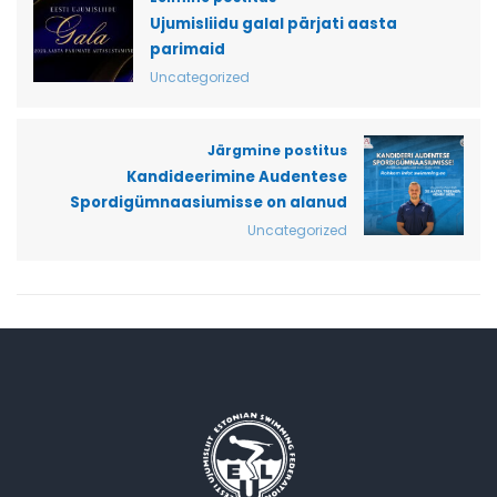
Ujumisliidu galal pärjati aasta
parimaid
Uncategorized
Järgmine postitus
Kandideerimine Audentese
Spordigümnaasiumisse on alanud
Uncategorized