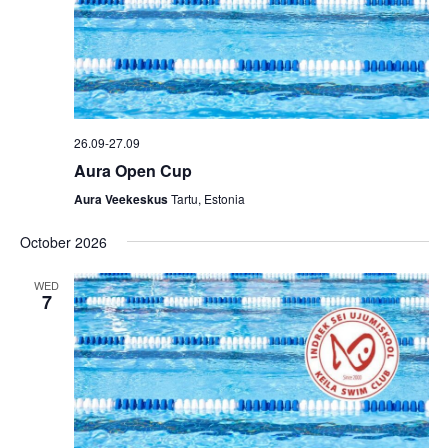
i
g
a
t
i
26.09
-
27.09
o
Aura Open Cup
n
Aura Veekeskus
Tartu, Estonia
October 2026
WED
7