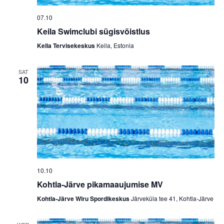
07.10
Keila Swimclubi sügisvõistlus
Keila Tervisekeskus
Keila, Estonia
SAT
10
10.10
Kohtla-Järve pikamaaujumise MV
Kohtla-Järve Wiru Spordikeskus
Järveküla tee 41, Kohtla-Järve