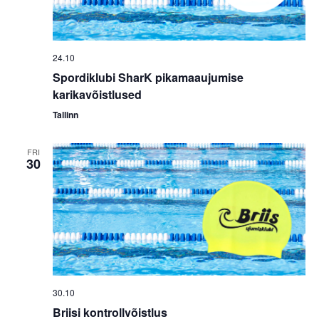
24.10
Spordiklubi SharK pikamaaujumise
karikavõistlused
Tallinn
FRI
30
30.10
Briisi kontrollvõistlus