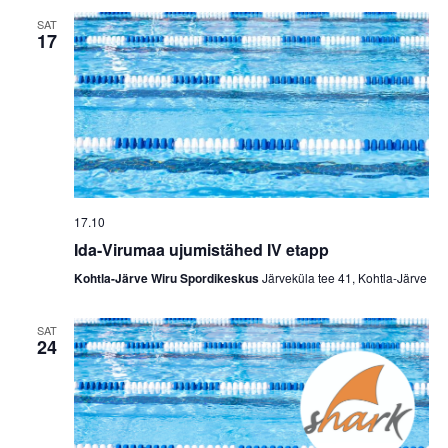
SAT
17
17.10
Ida-Virumaa ujumistähed IV etapp
Kohtla-Järve Wiru Spordikeskus
Järveküla tee 41, Kohtla-Järve
SAT
24