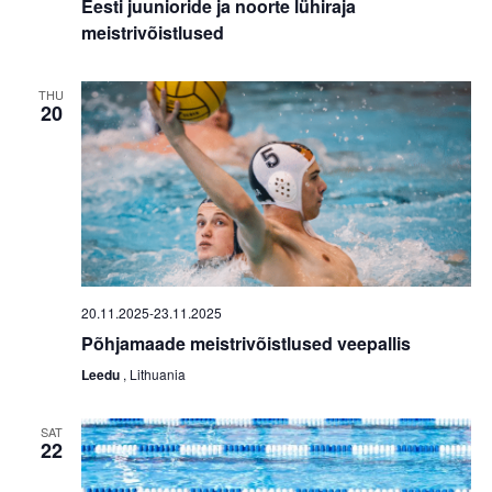
Eesti juunioride ja noorte lühiraja
N
c
meistrivõistlused
a
h
v
a
THU
20
i
n
g
d
a
V
t
i
i
e
o
w
20.11.2025
-
23.11.2025
n
Põhjamaade meistrivõistlused veepallis
s
Leedu
, Lithuania
N
a
SAT
22
v