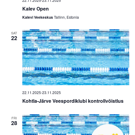
22.11.2025
-
23.11.2025
Kalev Open
Kalevi Veekeskus
Tallinn, Estonia
SAT
22
22.11.2025
-
23.11.2025
Kohtla-Järve Veespordiklubi kontrollvõistlus
FRI
28