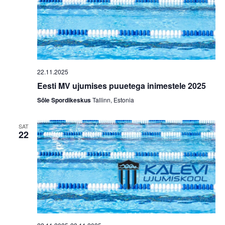
i
g
a
t
i
22.11.2025
o
Eesti MV ujumises puuetega inimestele 2025
n
Sõle Spordikeskus
Tallinn, Estonia
SAT
22