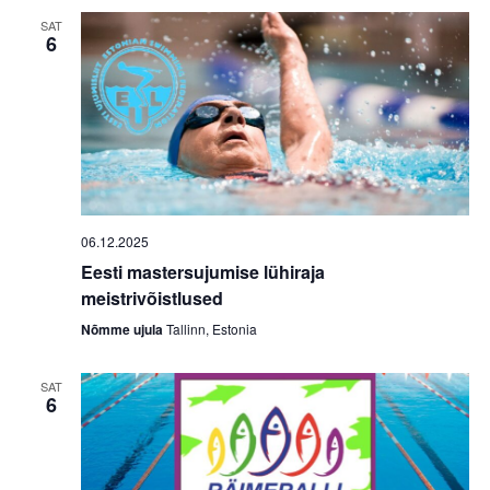
SAT
6
06.12.2025
Eesti mastersujumise lühiraja
meistrivõistlused
Nõmme ujula
Tallinn, Estonia
SAT
6