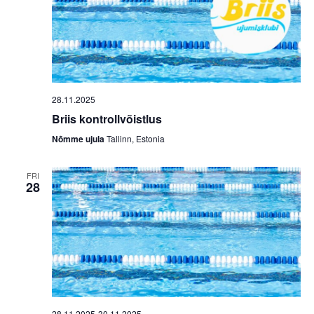
28.11.2025
Briis kontrollvõistlus
Nõmme ujula
Tallinn, Estonia
FRI
28
28.11.2025
-
30.11.2025