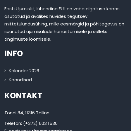
Eesti Ujumisliit, lühendina EUL on vaba algatuse korras
asutatud ja avalikes huvides tegutsev
mittetulundusühing, mille eesmärgid ja põhitegevus on
suunatud ujumisalade harrastamisele ja selleks
tingimuste loomisele.
INFO
Kalender 2026
Koondised
KONTAKT
Tondi 84, 11316 Tallinn
Telefon: (+372) 603 1530
E-post:
estswim@swimming.ee