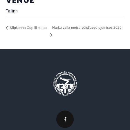
VENUE
Tallinn
Harku valla meistrivõistlused ujumises 2025
Kilpkonna Cup III etapp