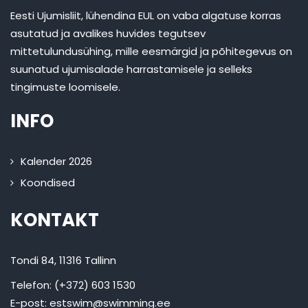
Eesti Ujumisliit, lühendina EUL on vaba algatuse korras
asutatud ja avalikes huvides tegutsev
mittetulundusühing, mille eesmärgid ja põhitegevus on
suunatud ujumisalade harrastamisele ja selleks
tingimuste loomisele.
INFO
Kalender 2026
Koondised
KONTAKT
Tondi 84, 11316 Tallinn
Telefon: (+372) 603 1530
E-post:
estswim@swimming.ee