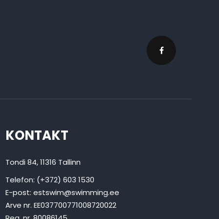
KONTAKT
Tondi 84, 11316 Tallinn
Telefon: (+372) 603 1530
E-post:
estswim@swimming.ee
Arve nr. EE037700771008720022
Reg. nr. 80086145