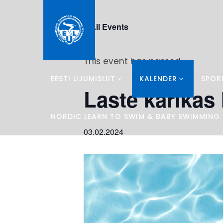
« All Events
This event has passed.
EESTI UJUMISLIIT
KALENDER
SPOR
Laste karikas 
NORDIC LEARN TO SWIM & BABY SWIMMING
03.02.2024