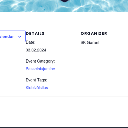
DETAILS
ORGANIZER
alendar
Date:
SK Garant
03.02.2024
Event Category:
Basseiniujumine
Event Tags:
Klubivõistlus