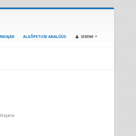
ENDAJAD
ALGÕPETUSE ANALÜÜS
SISENE
etajana