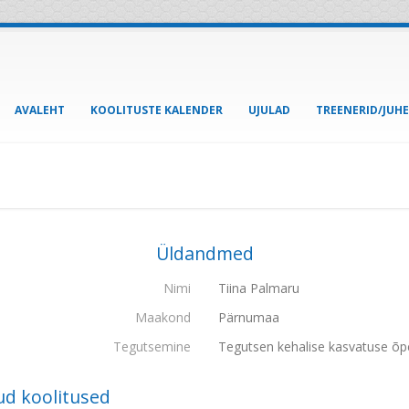
AVALEHT
KOOLITUSTE KALENDER
UJULAD
TREENERID/JUH
Üldandmed
Nimi
Tiina Palmaru
Maakond
Pärnumaa
Tegutsemine
Tegutsen kehalise kasvatuse õp
ud koolitused