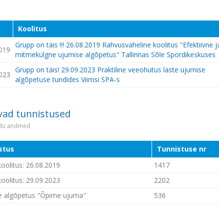
Koolitus
Grupp on täis !!! 26.08.2019 Rahvusvaheline koolitus "Efektiivne j
019
mitmekülgne ujumise algõpetus" Tallinnas Sõle Spordikeskuses
Grupp on täis! 29.09.2023 Praktiline veeohutus laste ujumise
023
algõpetuse tundides Viimsi SPA-s
vad tunnistused
idu andmed
stus
Tunnistuse nr
oolitus: 26.08.2019
1417
oolitus: 29.09.2023
2202
e algõpetus "Õpime ujuma"
536