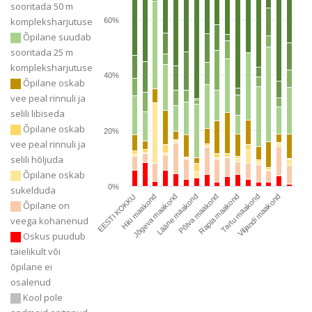
sooritada 50 m
kompleksharjutuse
60%
Õpilane suudab
sooritada 25 m
kompleksharjutuse
40%
Õpilane oskab
vee peal rinnuli ja
selili libiseda
Õpilane oskab
20%
vee peal rinnuli ja
selili hõljuda
Õpilane oskab
0%
sukelduda
EESTI KOKKU
Hiiu maakond
Jõgeva maakond
Lääne maakond
Põlva maakond
Rapla maakond
Tartu maakond
Viljandi maakond
Õpilane on
veega kohanenud
Oskus puudub
täielikult või
õpilane ei
osalenud
Kool pole