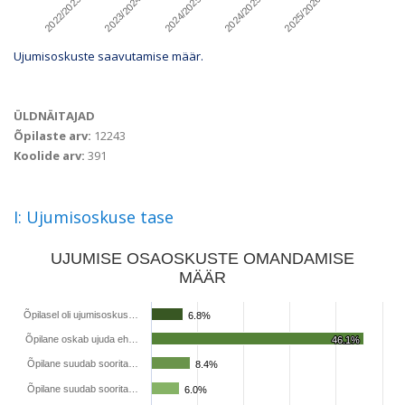
2023/2024 5.klass
2025/2026 4.klass
2024/2025 5.klass
2022/2023 5.klass
2024/2025 4.klass
Ujumisoskuste saavutamise määr.
ÜLDNÄITAJAD
Õpilaste arv:
12243
Koolide arv:
391
I: Ujumisoskuse tase
%
UJUMISE OSAOSKUSTE OMANDAMISE
MÄÄR
Õpilasel oli ujumisoskus…
6.8%
6.8%
Õpilane oskab ujuda eh…
46.1%
46.1%
Õpilane suudab soorita…
8.4%
8.4%
Õpilane suudab soorita…
6.0%
6.0%