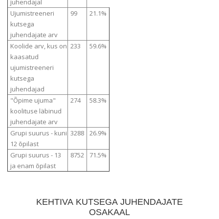
juhendajal
Ujumistreeneri
99
21.1%
kutsega
juhendajate arv
Koolide arv, kus on
233
59.6%
kaasatud
ujumistreeneri
kutsega
juhendajad
"Õpime ujuma"
274
58.3%
koolituse läbinud
juhendajate arv
Grupi suurus - kuni
3288
26.9%
12 õpilast
Grupi suurus - 13
8752
71.5%
ja enam õpilast
KEHTIVA KUTSEGA JUHENDAJATE
OSAKAAL