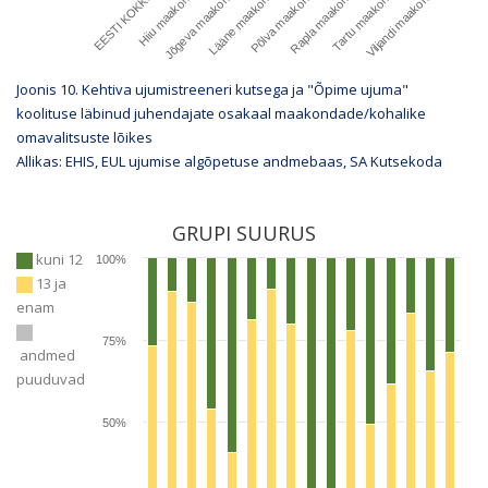
EESTI KOKKU
Hiiu maakond
Jõgeva maakond
Lääne maakond
Põlva maakond
Rapla maakond
Tartu maakond
Viljandi maakond
Joonis 10. Kehtiva ujumistreeneri kutsega ja "Õpime ujuma"
koolituse läbinud juhendajate osakaal maakondade/kohalike
omavalitsuste lõikes
Allikas: EHIS, EUL ujumise algõpetuse andmebaas, SA Kutsekoda
GRUPI SUURUS
kuni 12
100%
13 ja
enam
75%
andmed
puuduvad
50%