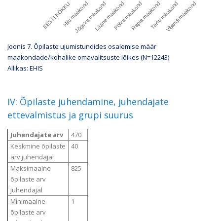
EESTI KOKKU
Hiiu maakond
Jõgeva maakond
Lääne maakond
Põlva maakond
Rapla maakond
Tartu maakond
Viljandi maakond
Joonis 7. Õpilaste ujumistundides osalemise määr
maakondade/kohalike omavalitsuste lõikes (N=
12243
)
Allikas: EHIS
IV:
Õpilaste juhendamine,
juhendajate
ettevalmistus
ja
grupi suurus
Juhendajate arv
470
Keskmine õpilaste
40
arv juhendajal
Maksimaalne
825
õpilaste arv
juhendajal
Minimaalne
1
õpilaste arv