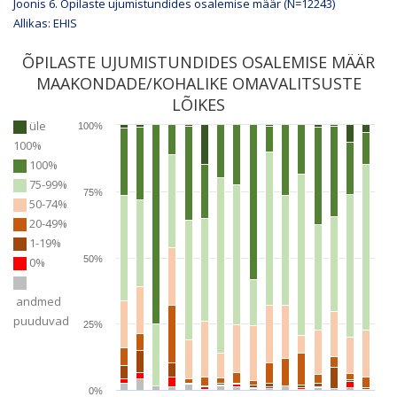
Joonis 6. Õpilaste ujumistundides osalemise määr (N=
12243
)
Allikas: EHIS
ÕPILASTE UJUMISTUNDIDES OSALEMISE MÄÄR
MAAKONDADE/KOHALIKE OMAVALITSUSTE
LÕIKES
üle
100%
100%
100%
75-99%
75%
50-74%
20-49%
1-19%
50%
0%
andmed
puuduvad
25%
0%