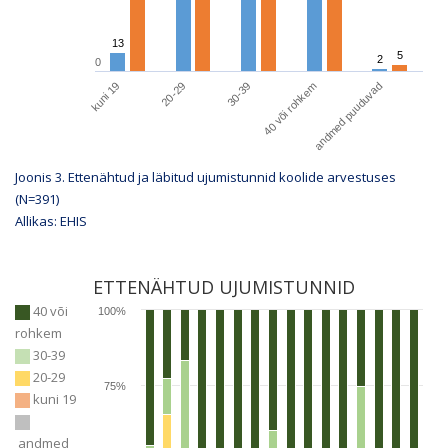
13
13
5
5
2
2
0
kuni 19
40 või rohkem
20-29
andmed puuduvad
30-39
Joonis 3. Ettenähtud ja läbitud ujumistunnid koolide arvestuses
(N=
391
)
Allikas: EHIS
ETTENÄHTUD UJUMISTUNNID
40 või
100%
rohkem
30-39
20-29
75%
kuni 19
andmed