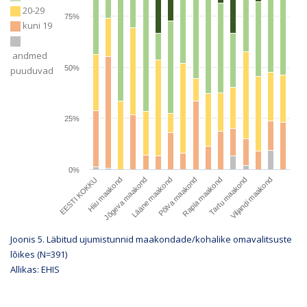
20-29
75%
kuni 19
andmed
50%
puuduvad
25%
0%
EESTI KOKKU
Hiiu maakond
Jõgeva maakond
Lääne maakond
Põlva maakond
Rapla maakond
Tartu maakond
Viljandi maakond
Joonis 5. Läbitud ujumistunnid maakondade/kohalike omavalitsuste
lõikes (N=
391
)
Allikas: EHIS