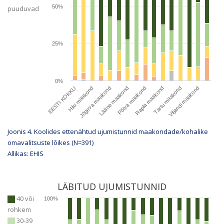
50%
puuduvad
25%
0%
EESTI KOKKU
Hiiu maakond
Jõgeva maakond
Lääne maakond
Põlva maakond
Rapla maakond
Tartu maakond
Viljandi maakond
Joonis 4. Koolides ettenähtud ujumistunnid maakondade/kohalike
omavalitsuste lõikes (N=
391
)
Allikas: EHIS
LÄBITUD UJUMISTUNNID
40 või
100%
rohkem
30-39