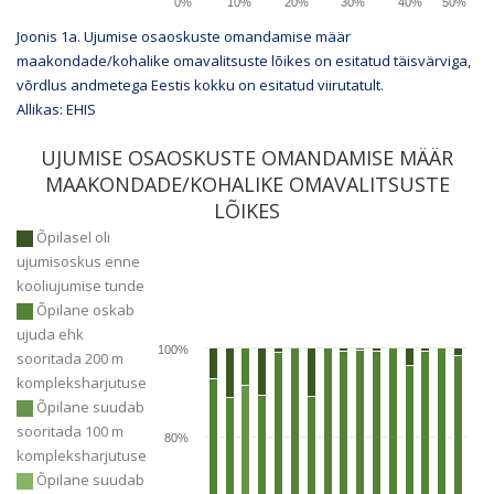
0%
10%
20%
30%
40%
50%
Joonis 1a. Ujumise osaoskuste omandamise määr
maakondade/kohalike omavalitsuste lõikes on esitatud täisvärviga,
võrdlus andmetega Eestis kokku on esitatud viirutatult.
Allikas: EHIS
UJUMISE OSAOSKUSTE OMANDAMISE MÄÄR
MAAKONDADE/KOHALIKE OMAVALITSUSTE
LÕIKES
Õpilasel oli
ujumisoskus enne
kooliujumise tunde
Õpilane oskab
ujuda ehk
100%
sooritada 200 m
kompleksharjutuse
Õpilane suudab
sooritada 100 m
80%
kompleksharjutuse
Õpilane suudab