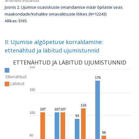
andmeid esitanud
Joonis 2. Ujumise osaoskuste omandamise määr õpilaste seas
maakondade/kohalike omavalitsuste lõikes (N=
12243
)
Allikas: EHIS
II: Ujumise algõpetuse korraldamine:
ettenähtud ja läbitud ujumistunnid
ETTENÄHTUD JA LÄBITUD UJUMISTUNNID
200
Ettenähtud
176
176
Läbitud
150
116
116
107
107
107
107
107
107
100
93
93
56
56
50