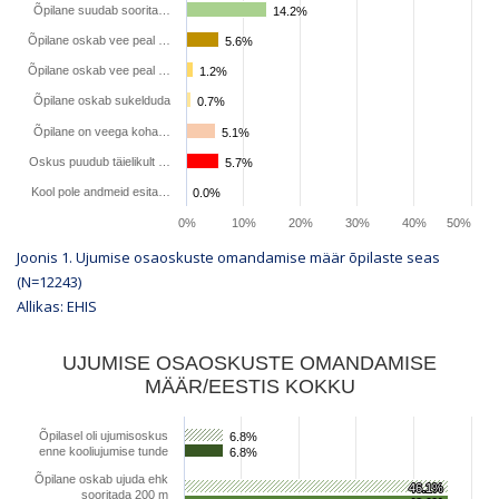
Õpilane suudab soorita…
14.2%
14.2%
Õpilane oskab vee peal …
5.6%
5.6%
Õpilane oskab vee peal …
1.2%
1.2%
Õpilane oskab sukelduda
0.7%
0.7%
Õpilane on veega koha…
5.1%
5.1%
Oskus puudub täielikult …
5.7%
5.7%
Kool pole andmeid esita…
0.0%
0.0%
0%
10%
20%
30%
40%
50%
Joonis 1. Ujumise osaoskuste omandamise määr õpilaste seas
(N=
12243
)
Allikas: EHIS
Series 1
UJUMISE OSAOSKUSTE OMANDAMISE
%
MÄÄR/EESTIS KOKKU
Õpilasel oli ujumisoskus
6.8%
6.8%
enne kooliujumise tunde
6.8%
6.8%
Õpilane oskab ujuda ehk
46.1%
46.1%
sooritada 200 m