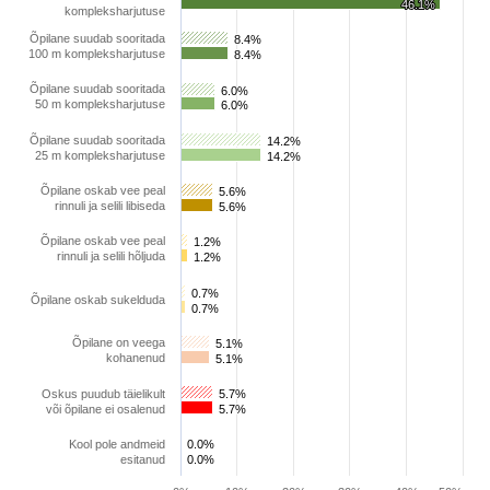
46.1%
46.1%
kompleksharjutuse
Õpilane suudab sooritada
8.4%
8.4%
100 m kompleksharjutuse
8.4%
8.4%
Õpilane suudab sooritada
6.0%
6.0%
50 m kompleksharjutuse
6.0%
6.0%
Õpilane suudab sooritada
14.2%
14.2%
25 m kompleksharjutuse
14.2%
14.2%
Õpilane oskab vee peal
5.6%
5.6%
rinnuli ja selili libiseda
5.6%
5.6%
Õpilane oskab vee peal
1.2%
1.2%
rinnuli ja selili hõljuda
1.2%
1.2%
0.7%
0.7%
Õpilane oskab sukelduda
0.7%
0.7%
Õpilane on veega
5.1%
5.1%
kohanenud
5.1%
5.1%
Oskus puudub täielikult
5.7%
5.7%
või õpilane ei osalenud
5.7%
5.7%
Kool pole andmeid
0.0%
0.0%
esitanud
0.0%
0.0%