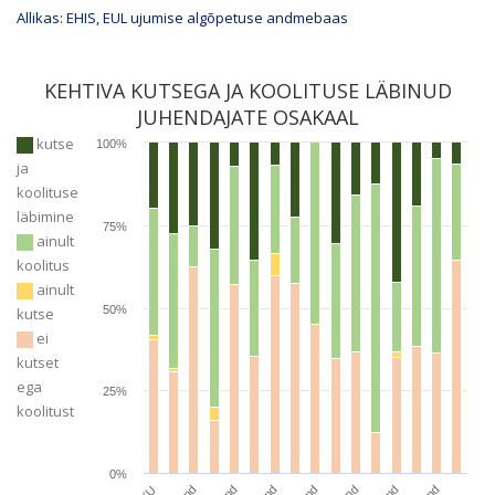
Allikas: EHIS, EUL ujumise algõpetuse andmebaas
KEHTIVA KUTSEGA JA KOOLITUSE LÄBINUD
JUHENDAJATE OSAKAAL
kutse
100%
ja
koolituse
läbimine
75%
ainult
koolitus
ainult
50%
kutse
ei
kutset
ega
25%
koolitust
0%