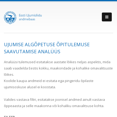
UJUMISE ALGÕPETUSE ÕPITULEMUSE
SAAVUTAMISE ANALÜÜS
Analüüsi tulemused esitatakse aastate lõikes neljas aspektis, mida
saab vaadelda Eestis kokku, maakondade ja kohalike omavalitsuste
lõikes.
Koolide kaupa andmeid ei esitata ega pingeridu õpilaste
ujumisoskuse alusel ei koostata.
Valides vastava filtri, esitatakse joonisel andmed ainult vastava
õppeaasta ja selle maakonna või kohaliku omavalitsuse kohta.