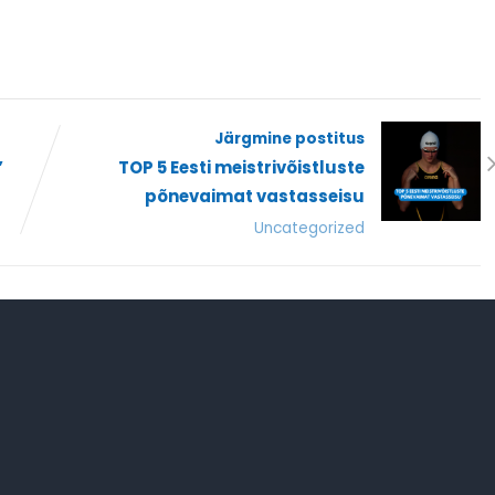
Järgmine postitus
”
TOP 5 Eesti meistrivõistluste
põnevaimat vastasseisu
Uncategorized