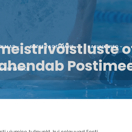
meistrivõistluste
DIALAD
KUTSE TAOTLEMINE
KASULIK INFO
ahendab Postime
 CONFERENCE