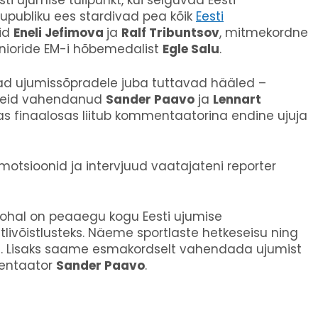
ti ujumise tulipunkt, kui selguvad Eesti
dupubliku ees stardivad pea kõik
Eesti
rid
Eneli Jefimova
ja
Ralf Tribuntsov
, mitmekordne
unioride EM-i hõbemedalist
Egle Salu
.
vad ujumissõpradele juba tuttavad hääled –
andeid vahendanud
Sander Paavo
ja
Lennart
vas finaalosas liitub kommentaatorina endine ujuja
motsioonid ja intervjuud vaatajateni reporter
t kohal on peaaegu kogu Eesti ujumise
itlivõistlusteks. Näeme sportlaste hetkeseisu ning
ise. Lisaks saame esmakordselt vahendada ujumist
mentaator
Sander Paavo
.