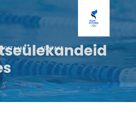
 otseülekandeid
TOETAJAD
KONTAKT
es