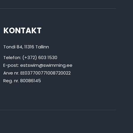
KONTAKT
Tondi 84, 11316 Tallinn
Telefon: (+372) 603 1530
E-post:
estswim@swimming.ee
Arve nr. EE037700771008720022
Reg. nr. 80086145