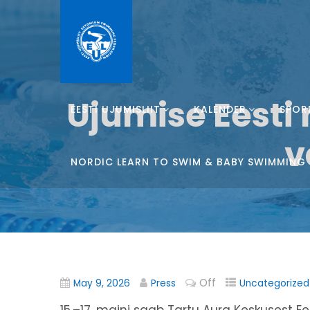
Ujumise Eesti 
EESTI UJUMISLIIT
KALENDER
SPOR
v
NORDIC LEARN TO SWIM & BABY SWIMMING
Off
May 9, 2026
Press
Uncategorized