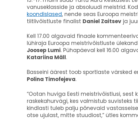
15.–17. maini saab Tartu Aura Keskusest Ees
vanuseklasside ja absoluudi meistrid. Ko
koondislased
, nende seas Euroopa meist
tiitlivõistluste finalist
Daniel Zaitsev
ja ju
Kell 17.00 algavaid finaale kommenteeri
lühiraja Euroopa meistrivõistluste ülek
Joosep Lumi
. Pühapäeval kell 16.00 alga
Katariina Mäll
.
Basseini äärest toob sportlaste värsked e
Polina Timofejeva
.
“Ootan huviga Eesti meistrivõistlusi, ses
raskekahurvägi, kes valmistub suvisteks ti
kindlasti tuleb palju põnevaid vastasse
otse ujulast, mitte stuudiost,” ütles kom