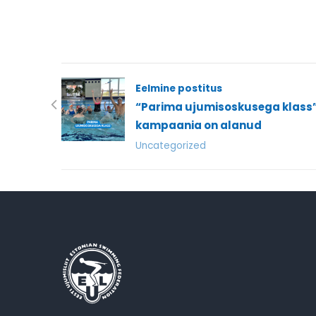
Eelmine postitus
“Parima ujumisoskusega klass
kampaania on alanud
Uncategorized