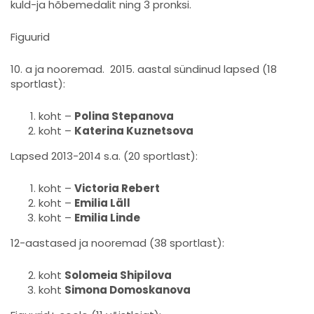
kuld-ja hõbemedalit ning 3 pronksi.
Figuurid
10. a ja nooremad. 2015. aastal sündinud lapsed (18
sportlast):
koht –
Polina Stepanova
koht –
Katerina Kuznetsova
Lapsed 2013-2014 s.a. (20 sportlast):
koht –
Victoria Rebert
koht –
Emilia Läll
koht –
Emilia Linde
12-aastased ja nooremad (38 sportlast):
koht
Solomeia Shipilova
koht
Simona Domoskanova