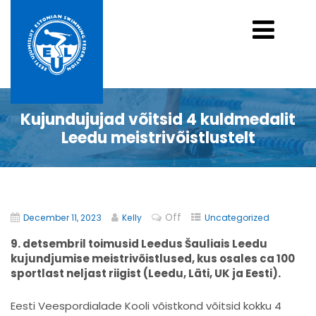
Kujundujujad võitsid 4 kuldmedalit
Leedu meistrivõistlustelt
Off
December 11, 2023
Kelly
Uncategorized
9. detsembril toimusid Leedus Šauliais Leedu
kujundjumise meistrivõistlused, kus osales ca 100
sportlast neljast riigist (Leedu, Läti, UK ja Eesti).
Eesti Veespordialade Kooli võistkond võitsid kokku 4