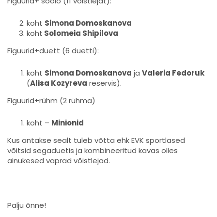
Figuurid+ soolo (11 võistlejat):
koht
Simona Domoskanova
koht
Solomeia Shipilova
Figuurid+duett (6 duetti):
koht
Simona Domoskanova
ja
Valeria Fedoruk
(
Alisa Kozyreva
reservis).
Figuurid+rühm (2 rühma)
koht –
Minionid
Kus antakse sealt tuleb võtta ehk EVK sportlased
võitsid segaduetis ja kombineeritud kavas olles
ainukesed vaprad võistlejad.
Palju õnne!