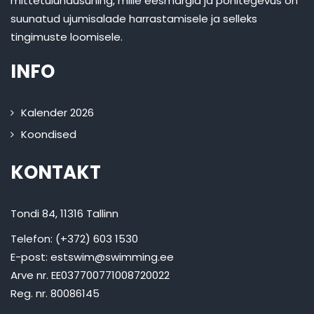
mittetulundusühing, mille eesmärgid ja põhitegevus on
suunatud ujumisalade harrastamisele ja selleks
tingimuste loomisele.
INFO
Kalender 2026
Koondised
KONTAKT
Tondi 84, 11316 Tallinn
Telefon: (+372) 603 1530
E-post:
estswim@swimming.ee
Arve nr. EE037700771008720022
Reg. nr. 80086145