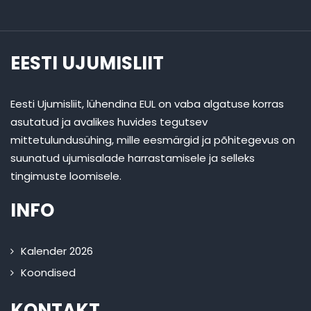
EESTI UJUMISLIIT
Eesti Ujumisliit, lühendina EUL on vaba algatuse korras
asutatud ja avalikes huvides tegutsev
mittetulundusühing, mille eesmärgid ja põhitegevus on
suunatud ujumisalade harrastamisele ja selleks
tingimuste loomisele.
INFO
Kalender 2026
Koondised
KONTAKT