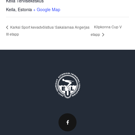
Keila Tervisekeskus
Keila
,
Estonia
+ Google Map
Kilpkonna Cup V
Karksi Sport kevadvõistlus/ Sakalamaa Angerjas
III etapp
etapp