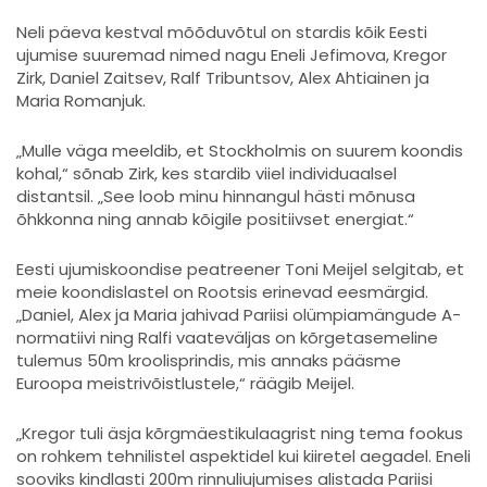
Neli päeva kestval mõõduvõtul on stardis kõik Eesti
ujumise suuremad nimed nagu
Eneli Jefimova
,
Kregor
Zirk
,
Daniel Zaitsev
,
Ralf Tribuntsov
,
Alex Ahtiainen
ja
Maria Romanjuk
.
„Mulle väga meeldib, et Stockholmis on suurem koondis
kohal,“ sõnab Zirk, kes stardib viiel individuaalsel
distantsil. „See loob minu hinnangul hästi mõnusa
õhkkonna ning annab kõigile positiivset energiat.“
Eesti ujumiskoondise peatreener Toni Meijel selgitab, et
meie koondislastel on Rootsis erinevad eesmärgid.
„Daniel, Alex ja Maria jahivad Pariisi olümpiamängude A-
normatiivi ning Ralfi vaateväljas on kõrgetasemeline
tulemus 50m kroolisprindis, mis annaks pääsme
Euroopa meistrivõistlustele,“ räägib Meijel.
„Kregor tuli äsja kõrgmäestikulaagrist ning tema fookus
on rohkem tehnilistel aspektidel kui kiiretel aegadel. Eneli
sooviks kindlasti 200m rinnuliujumises alistada Pariisi