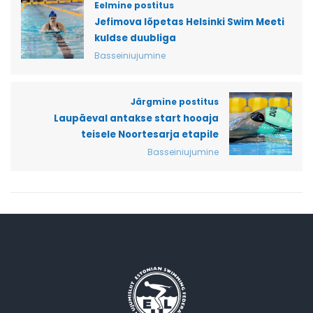
Eelmine postitus
Jefimova lõpetas Helsinki Swim Meeti
kuldse duubliga
Basseiniujumine
Järgmine postitus
Laupäeval antakse start hooaja
teisele Noortesarja etapile
Basseiniujumine