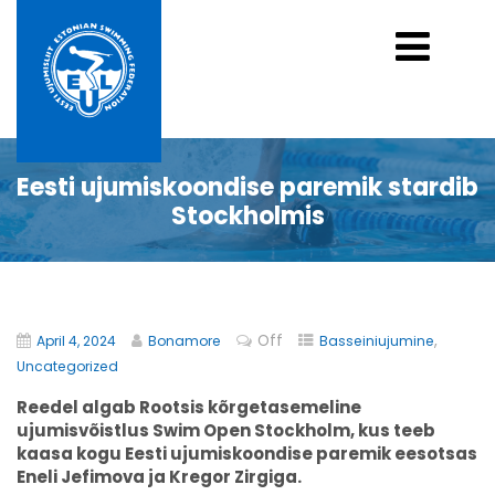
Eesti ujumiskoondise paremik stardib
Stockholmis
Off
,
April 4, 2024
Bonamore
Basseiniujumine
Uncategorized
Reedel algab Rootsis kõrgetasemeline
ujumisvõistlus Swim Open Stockholm, kus teeb
kaasa kogu Eesti ujumiskoondise paremik eesotsas
Eneli Jefimova ja Kregor Zirgiga.