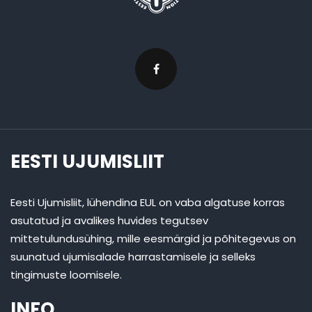
EESTI UJUMISLIIT
Eesti Ujumisliit, lühendina EUL on vaba algatuse korras
asutatud ja avalikes huvides tegutsev
mittetulundusühing, mille eesmärgid ja põhitegevus on
suunatud ujumisalade harrastamisele ja selleks
tingimuste loomisele.
INFO