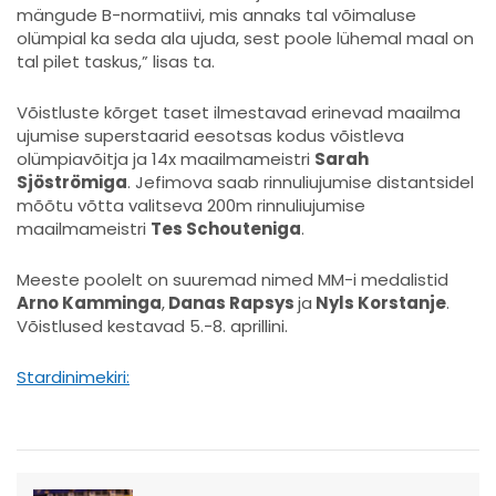
mängude B-normatiivi, mis annaks tal võimaluse
olümpial ka seda ala ujuda, sest poole lühemal maal on
tal pilet taskus,” lisas ta.
Võistluste kõrget taset ilmestavad erinevad maailma
ujumise superstaarid eesotsas kodus võistleva
olümpiavõitja ja 14x maailmameistri
Sarah
Sjöströmiga
. Jefimova saab rinnuliujumise distantsidel
mõõtu võtta valitseva 200m rinnuliujumise
maailmameistri
Tes Schouteniga
.
Meeste poolelt on suuremad nimed MM-i medalistid
Arno Kamminga
,
Danas Rapsys
ja
Nyls Korstanje
.
Võistlused kestavad 5.-8. aprillini.
Stardinimekiri: