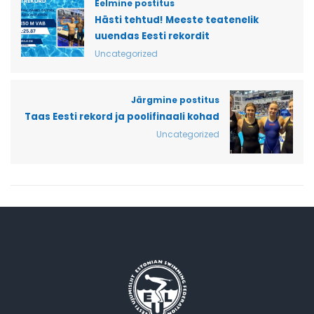
Eelmine postitus
Hästi tehtud! Meeste teatenelik
uuendas Eesti rekordit
Uncategorized
Järgmine postitus
Taas Eesti rekord ja poolifinaali kohad
Uncategorized