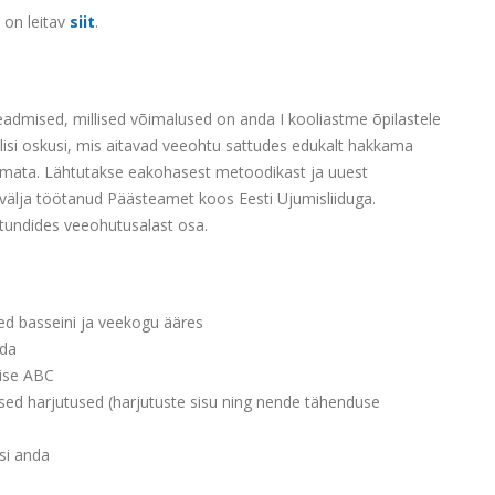
 on leitav
siit
.
eadmised, millised võimalused on anda I kooliastme õpilastele
ilisi oskusi, mis aitavad veeohtu sattudes edukalt hakkama
admata. Lähtutakse eakohasest metoodikast ja uuest
välja töötanud Päästeamet koos Eesti Ujumisliiduga.
undides veeohutusalast osa.
ed basseini ja veekogu ääres
ada
mise ABC
sed harjutused (harjutuste sisu ning nende tähenduse
si anda