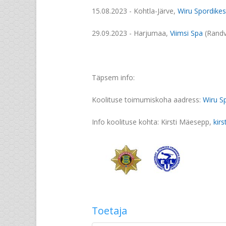
15.08.2023 - Kohtla-Järve,
Wiru Spordike
29.09.2023 - Harjumaa,
Viimsi Spa
(Randve
Täpsem info:
Koolituse toimumiskoha aadress:
Wiru S
Info koolituse kohta: Kirsti Mäesepp,
kir
Toetaja