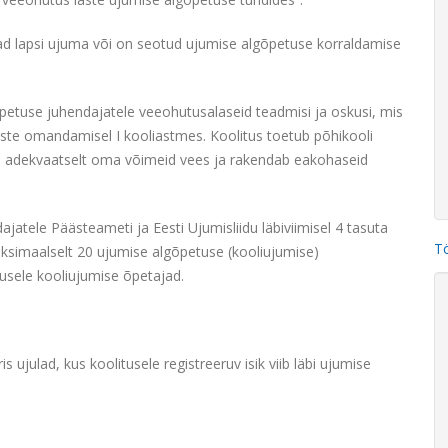
ad lapsi ujuma või on seotud ujumise algõpetuse korraldamise
etuse juhendajatele veeohutusalaseid teadmisi ja oskusi, mis
uste omandamisel I kooliastmes. Koolitus toetub põhikooli
dab adekvaatselt oma võimeid vees ja rakendab eakohaseid
atele Päästeameti ja Eesti Ujumisliidu läbiviimisel 4 tasuta
T
maksimaalselt 20 ujumise algõpetuse (kooliujumise)
tusele kooliujumise õpetajad.
 ujulad, kus koolitusele registreeruv isik viib läbi ujumise