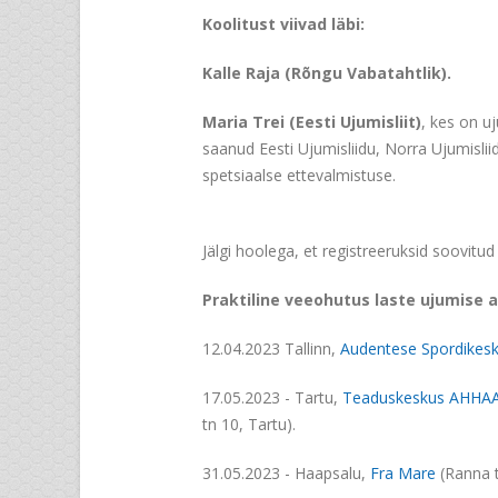
Koolitust viivad läbi:
Kalle Raja (Rõngu Vabatahtlik).
Maria Trei (Eesti Ujumisliit)
, kes on u
saanud Eesti Ujumisliidu, Norra Ujumisli
spetsiaalse ettevalmistuse.
Jälgi hoolega, et registreeruksid soovitud
Praktiline veeohutus laste ujumise 
12.04.2023 Tallinn,
Audentese Spordikes
17.05.2023 - Tartu,
Teaduskeskus AHHA
tn 10, Tartu).
31.05.2023 - Haapsalu,
Fra Mare
(Ranna t