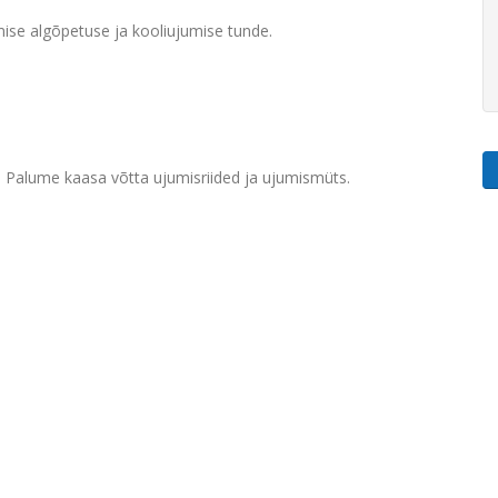
umise algõpetuse ja kooliujumise tunde.
s. Palume kaasa võtta ujumisriided ja ujumismüts.