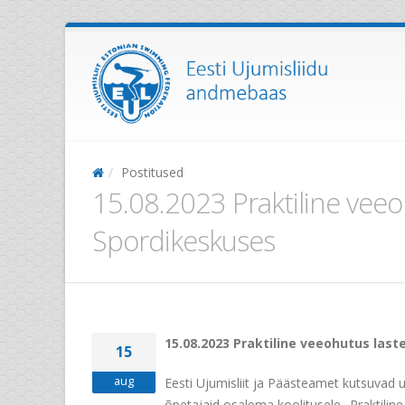
Postitused
15.08.2023 Praktiline veeo
Spordikeskuses
15.08.2023 Praktiline veeohutus last
15
aug
Eesti Ujumisliit ja Päästeamet kutsuvad 
õpetajaid osalema koolitusele „Praktilin