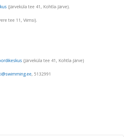
skus
(Järveküla tee 41, Kohtla-Järve).
re tee 11, Viimsi).
pordikeskus
(Järveküla tee 41, Kohtla-Järve)
sti@swimming.ee
, 5132991