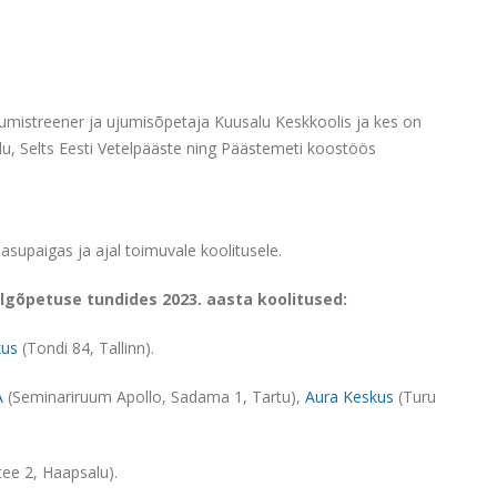
jumistreener ja ujumisõpetaja Kuusalu Keskkoolis ja kes on
idu, Selts Eesti Vetelpääste ning Päästemeti koostöös
 asupaigas ja ajal toimuvale koolitusele.
algõpetuse tundides 2023. aasta koolitused:
kus
(Tondi 84, Tallinn).
A
(Seminariruum Apollo, Sadama 1, Tartu),
Aura Keskus
(Turu
ee 2, Haapsalu).