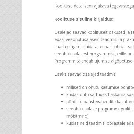
Koolituse detailsem ajakava tegevustega
Koolituse sisuline kirjeldus:
Osalejad saavad koolituselt oskused ja t
edasi veeohutusalaseid teadmisi ja prakt
saada ning teisi aidata, ennast ohtu se
veeohutusalasest programmist, mille on 
Programm täiendab ujumise algõpetuse t
Lisaks saavad osalejad teadmisi:
millised on ohutu käitumise põhitõ
kuidas ohtu sattudes hakkama sa
põhiliste päästevahendite kasuta
veeohutusalase programmi praktili
mõistmine)
kuidas neid teadmisi õpilastele eda