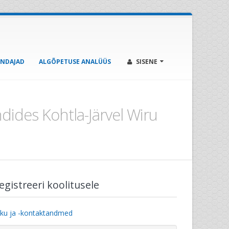
ENDAJAD
ALGÕPETUSE ANALÜÜS
SISENE
dides Kohtla-Järvel Wiru
egistreeri koolitusele
iku ja -kontaktandmed