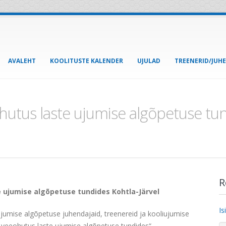
AVALEHT
KOOLITUSTE KALENDER
UJULAD
TREENERID/JUH
hutus laste ujumise algõpetuse tun
R
e ujumise algõpetuse tundides Kohtla-Järvel
Is
ujumise algõpetuse juhendajaid, treenereid ja kooliujumise
e veeohutus laste ujumise algõpetuse tundides“.