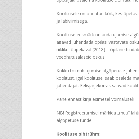
Koolitusele on oodatud kõik, kes õpetav
ja läbiviimisega.
Koolituse eesmärk on anda ujumise algõp
aitavad juhendada õpilasi vastavate osk
riiklikul õppekaval (2018) – õpilane hin
veeohutusalaseid oskusi.
Kokku toimub ujumise algõpetuse juhendaj
koolitust. Igal koolitusel saab osaleda 
juhendajat. Eelisjärjekorras saavad kooli
Pane ennast kirja esimesel võimalusel!
NB! Registreerumisel märkida „muu“ lahtris
algõpetuse tunde.
Koolituse sihtrühm: