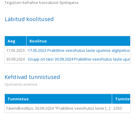
Tegutsen kehalise kasvatuse õpetajana
Läbitud koolitused
Aeg
Koolitus
17.05.2023
17.05.2023 Praktiline veeohutus laste ujumise algõpetuse 
30.09.2024
Grupp on täis! 30.09.2024 Praktiline veeohutus laste ujum
Kehtivad tunnistused
Ujumisliidu andmed
Tunnistus
Tunnistu
Täiendkoolitus: 30.09.2024 "Praktiline veeohutus laste [...]
2350