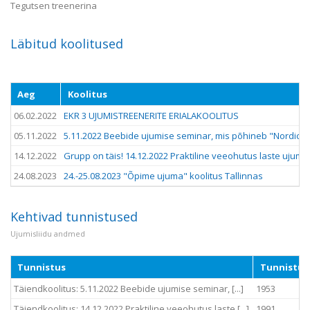
Tegutsen treenerina
Läbitud koolitused
Aeg
Koolitus
06.02.2022
EKR 3 UJUMISTREENERITE ERIALAKOOLITUS
05.11.2022
5.11.2022 Beebide ujumise seminar, mis põhineb "Nordic 
14.12.2022
Grupp on täis! 14.12.2022 Praktiline veeohutus laste uju
24.08.2023
24.-25.08.2023 "Õpime ujuma" koolitus Tallinnas
Kehtivad tunnistused
Ujumisliidu andmed
Tunnistus
Tunnistus
Täiendkoolitus: 5.11.2022 Beebide ujumise seminar, [...]
1953
Täiendkoolitus: 14.12.2022 Praktiline veeohutus laste [...]
1991