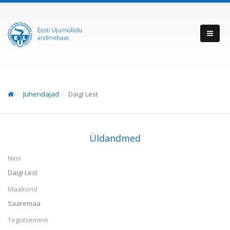
Juhendajad
Daigi Lest
Üldandmed
Nimi
Daigi Lest
Maakond
Saaremaa
Tegutsemine