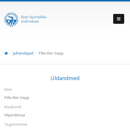
Juhendajad
Pille-Riin Sepp
Üldandmed
Nimi
Pille-Riin Sepp
Maakond
Viljandimaa
Tegutsemine