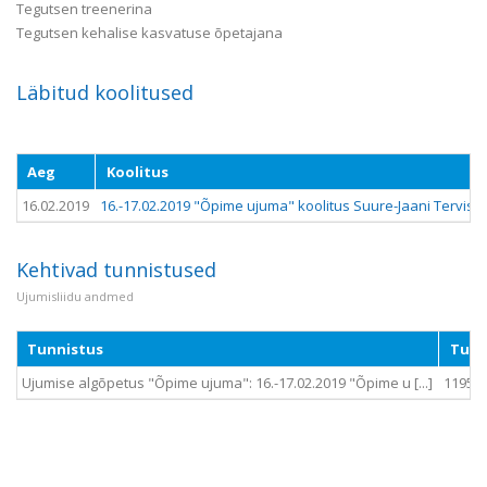
Tegutsen treenerina
Tegutsen kehalise kasvatuse õpetajana
Läbitud koolitused
Aeg
Koolitus
16.02.2019
16.-17.02.2019 "Õpime ujuma" koolitus Suure-Jaani Tervise
Kehtivad tunnistused
Ujumisliidu andmed
Tunnistus
Tunn
Ujumise algõpetus "Õpime ujuma": 16.-17.02.2019 "Õpime u [...]
1195