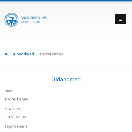
Juhendajad
andrei kanev
Üldandmed
Nimi
andrei kanev
Maakond
Ida-Virumaa
Tegutsemine