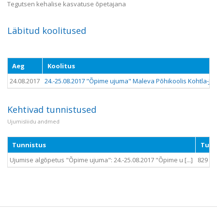
Tegutsen kehalise kasvatuse õpetajana
Läbitud koolitused
Aeg
Koolitus
24.08.2017
24.-25.08.2017 "Õpime ujuma" Maleva Põhikoolis Kohtla-Jär
Kehtivad tunnistused
Ujumisliidu andmed
Tunnistus
Tunn
Ujumise algõpetus "Õpime ujuma": 24.-25.08.2017 "Õpime u [...]
829