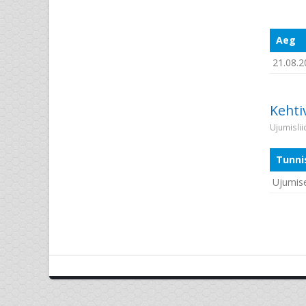
Aeg
21.08.2
Kehti
Ujumisli
Tunni
Ujumise