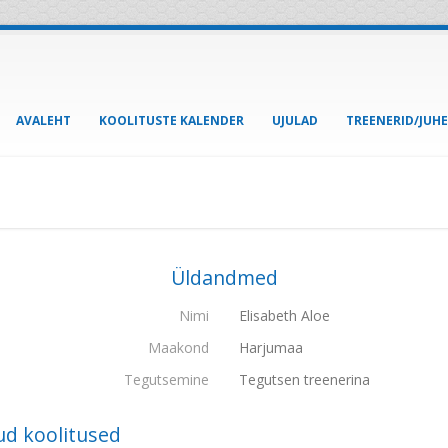
AVALEHT
KOOLITUSTE KALENDER
UJULAD
TREENERID/JUH
Üldandmed
Nimi
Elisabeth Aloe
Maakond
Harjumaa
Tegutsemine
Tegutsen treenerina
ud koolitused