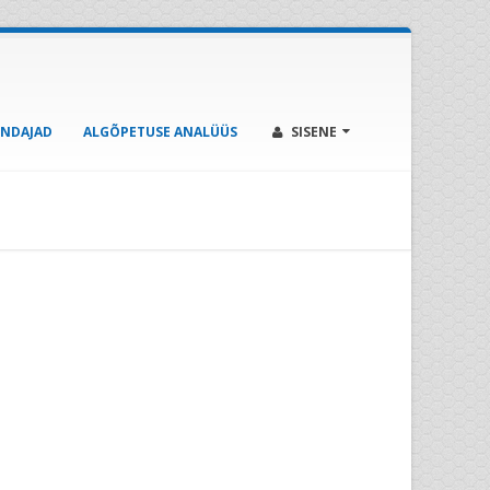
ENDAJAD
ALGÕPETUSE ANALÜÜS
SISENE