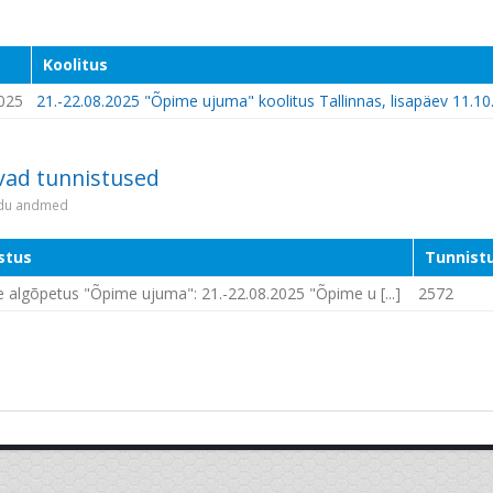
Koolitus
025
21.-22.08.2025 "Õpime ujuma" koolitus Tallinnas, lisapäev 11.10
vad tunnistused
idu andmed
stus
Tunnistu
 algõpetus "Õpime ujuma": 21.-22.08.2025 "Õpime u [...]
2572