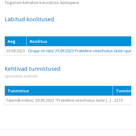
Tegutsen kehalise kasvatuse õpetajana
Läbitud koolitused
Aeg
Koolitus
29.09.2023
Grupp on täis! 29.09.2023 Praktiline veeohutus laste ujumi
Kehtivad tunnistused
Ujumisliidu andmed
Tunnistus
Tunnistu
Täiendkoolitus: 29.09.2023 "Praktiline veeohutus laste [...]
2219