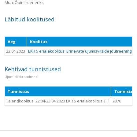
Muu: Õpin treeneriks
Läbitud koolitused
Aeg
Koolitus
22.04.2023
EKR 5 erialakoolitus: Erinevate ujumisviiside jõutreening
Kehtivad tunnistused
Ujumisliidu andmed
Tunnistus
Tunnistuse
Täiendkoolitus: 22.04-23.04.2023 EKR 5 erialakoolitus: [...]
2076