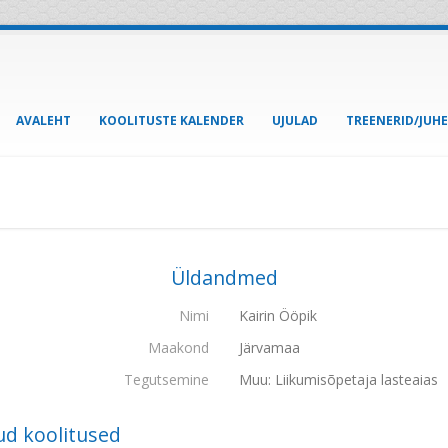
AVALEHT
KOOLITUSTE KALENDER
UJULAD
TREENERID/JUH
Üldandmed
Nimi
Kairin Ööpik
Maakond
Järvamaa
Tegutsemine
Muu: Liikumisõpetaja lasteaias
ud koolitused