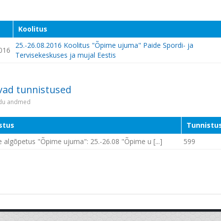
Koolitus
25.-26.08.2016 Koolitus "Õpime ujuma" Paide Spordi- ja
016
Tervisekeskuses ja mujal Eestis
vad tunnistused
idu andmed
stus
Tunnistus
 algõpetus "Õpime ujuma": 25.-26.08 "Õpime u [...]
599