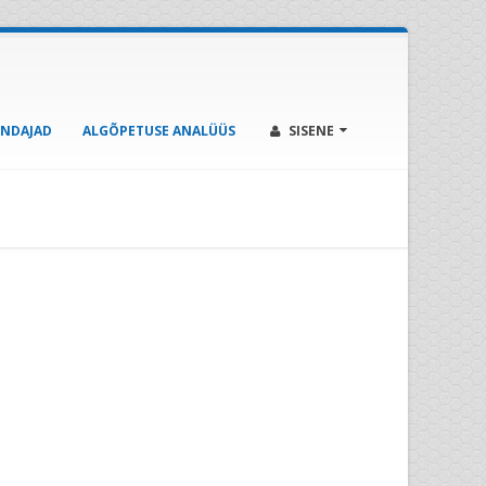
ENDAJAD
ALGÕPETUSE ANALÜÜS
SISENE