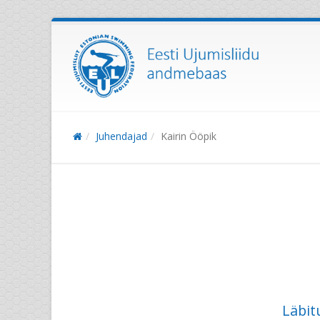
Juhendajad
Kairin Ööpik
Läbit