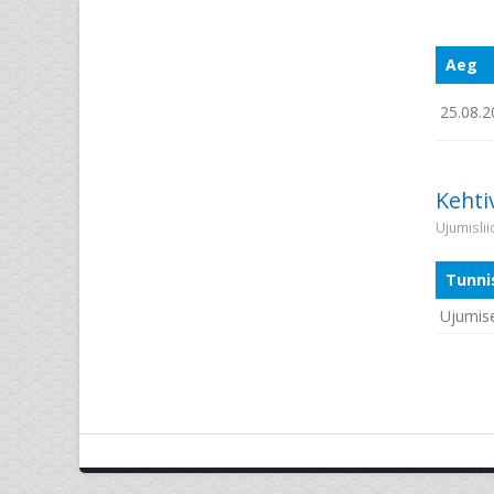
Aeg
25.08.2
Kehti
Ujumisli
Tunni
Ujumise