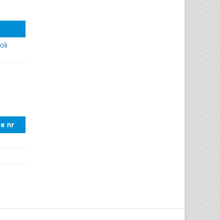
oli
e nr