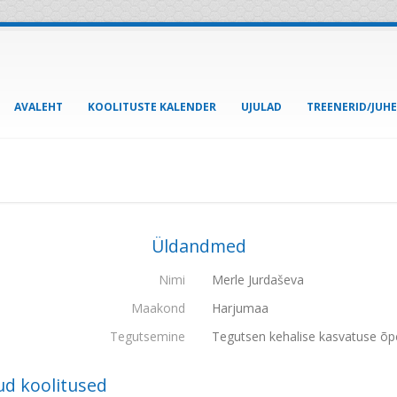
AVALEHT
KOOLITUSTE KALENDER
UJULAD
TREENERID/JUH
Üldandmed
Nimi
Merle Jurdaševa
Maakond
Harjumaa
Tegutsemine
Tegutsen kehalise kasvatuse õp
ud koolitused