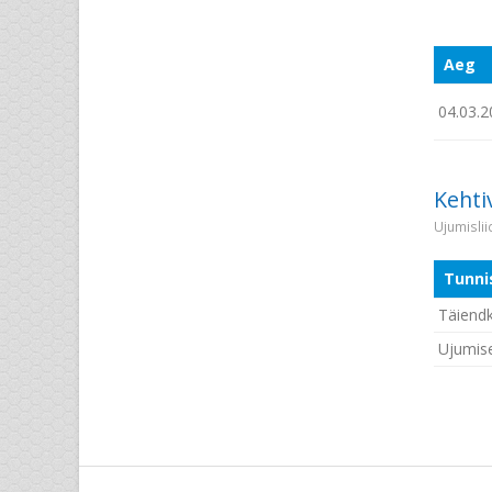
Aeg
04.03.2
Kehti
Ujumisli
Tunni
Täiendk
Ujumise