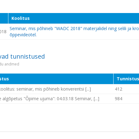
Koolitus
Seminar, mis põhineb "WADC 2018" materjalidel ning selili ja kro
018
õppevideotel.
vad tunnistused
idu andmed
stus
Tunnistus
oolitus: seminar, mis põhineb konverentsi [...]
412
 algõpetus "Õpime ujuma": 04.03.18 Seminar, [...]
984