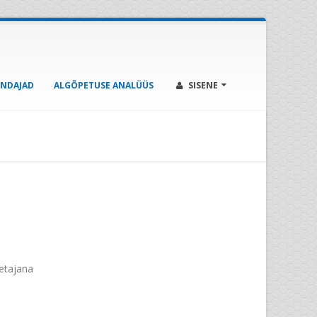
ENDAJAD
ALGÕPETUSE ANALÜÜS
SISENE
etajana