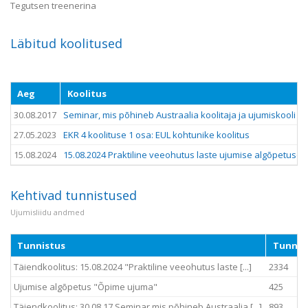
Tegutsen treenerina
Läbitud koolitused
Aeg
Koolitus
30.08.2017
Seminar, mis põhineb Austraalia koolitaja ja ujumiskooli o
27.05.2023
EKR 4 koolituse 1 osa: EUL kohtunike koolitus
15.08.2024
15.08.2024 Praktiline veeohutus laste ujumise algõpetuse
Kehtivad tunnistused
Ujumisliidu andmed
Tunnistus
Tunnis
Täiendkoolitus: 15.08.2024 "Praktiline veeohutus laste [...]
2334
Ujumise algõpetus "Õpime ujuma"
425
Täiendkoolitus: 30.08.17 Seminar mis põhineb Austraalia [...]
893