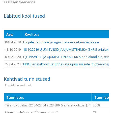
Tegutsen treenerina
Läbitud koolitused
Aeg
Koolitus
08.04.2018
Ujujate toitumine ja vigastuste ennetamine ja ravi
18.10.2019
18.10.2019 UJUMISVIISID JA UJUMISTEHNIKA (EKR 5 erialakooli
09.02.2020
UJUMISVIISID JA UJUMISTEHNIKA (EKR 5 erialakoolitus, teiste
22.04.2023
EKR 5 erialakoolitus: Erinevate ujumisviiside jõutreening
Kehtivad tunnistused
Ujumisliidu andmed
Tunnistus
Tunnistuse
Täiendkoolitus: 22.04-23.04.2023 EKR 5 erialakoolitus: [...]
2068
Ujumise algõpetus "Õpime ujuma"
73