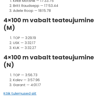
Kirke Mõtsnik — 17:33.75
Britt Raudsepp — 17:53.44
Adele Roop — 18:15.78
4×100 m vabalt teateujumine
(M)
TOP — 3:29.19
USK — 3:32.17
KUK — 3:32.27
4×100 m vabalt teateujumine
(N)
TOP — 3:56.73
Kalev — 3:57.96
Garant — 4:01.17
Kõik tulemused siit