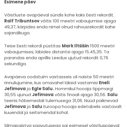
Esimene päev
Võistluste avapäeval sündis kohe kaks Eesti rekordit.
Ralf Tribuntsov
võitis 100 meetri vabaujumise ajaga
49,37, kärpides enda nimel olnud rahvusrekordit kahe
sajandikuga.
Teise Eesti rekordi püstitas
Mark Iltšišin
1500 meetri
vabaujumises, läbides distantsi ajaga 15.45,35. Ta
parandas enda aprillis Leedus ujutud rekordit 0,76
sekundiga.
Avapäeva oodatuim vastasseis oli naiste 50 meetri
rinnuliujumine, kus omavahel läksid vastamisi
Eneli
Jefimova
ja
Egle Salu.
Hommikul hooaja tippmargi
30,55 ujunud
Jefimova
võitis finaali ajaga 30,56.
Salu
teenis hõbemedali tulemusega 31,06. Nüüd paiknevad
Jefimova
ja
Salu
Euroopa hooaja edetabelis vastavalt
kuuendal ja seitsmendal kohal.
Silmapaistva saavutusega sai esimesel võistluspäeval