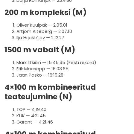
Darja Romanjuk — 2:24.86
200 m kompleksi (M)
Oliver Kuulpak — 2:05.01
Artjom Alteberg — 2:07.10
Ilja Hrjaštšjov — 2:12.27
1500 m vabalt (M)
Mark Iltšišin — 15:45.35 (Eesti rekord)
Erik Mäesepp — 16:03.65
Jaan Pasko — 16:19.28
4×100 m kombineeritud
teateujumine (N)
TOP — 4:19.40
KUK — 4:21.45
Garant — 4:21.46