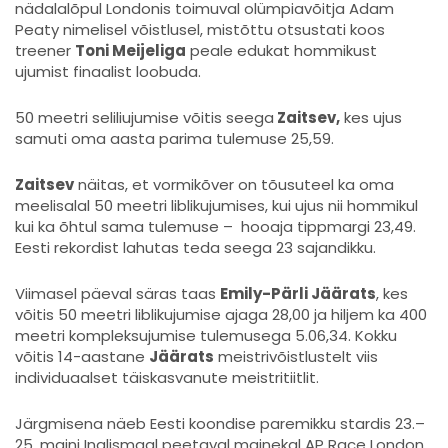
nädalalõpul Londonis toimuval olümpiavõitja Adam
Peaty nimelisel võistlusel, mistõttu otsustati koos
treener
Toni Meijeliga
peale edukat hommikust
ujumist finaalist loobuda.
50 meetri seliliujumise võitis seega
Zaitsev,
kes ujus
samuti oma aasta parima tulemuse 25,59.
Zaitsev
näitas, et vormikõver on tõusuteel ka oma
meelisalal 50 meetri liblikujumises, kui ujus nii hommikul
kui ka õhtul sama tulemuse – hooaja tippmargi 23,49.
Eesti rekordist lahutas teda seega 23 sajandikku.
Viimasel päeval säras taas
Emily-Pärli Jäärats
, kes
võitis 50 meetri liblikujumise ajaga 28,00 ja hiljem ka 400
meetri kompleksujumise tulemusega 5.06,34. Kokku
võitis 14-aastane
Jäärats
meistrivõistlustelt viis
individuaalset täiskasvanute meistritiitlit.
Järgmisena näeb Eesti koondise paremikku stardis 23.–
25. maini Inglismaal peetaval mainekal AP Race London