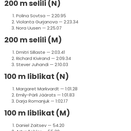
200 m selili (N)
Polina Sovtsa — 2:20.95
Violanta Gurjanova — 2:23.34
Nora Uusen — 2:25.07
200 m selili (M)
Dmitri Sillaste — 2:03.41
Richard Kivirand — 2:09.34
Stever Juhandi — 2:10.03
100 m liblikat (N)
Margaret Markvardt — 1:01.28
Emily-Pärli Jäärats — 1:01.83
Darja Romanjuk — 1:02.17
100 m liblikat (M)
Daniel Zaitsev — 54.20