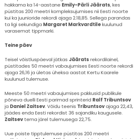
hakkama ka 14-aastane
Emily-Pärli Jäärats
, kes
püstitas 200 meetri kompleksujumises nii Eesti noorte
kui ka juunioride rekordi ajaga 2.18,85. Sellega parandas
ta ligi sekundiga
Margaret Markvardtile
kuulunud
varasemat tippmarki.
Teine päev
Teisel võistluspäeval jätkas
Jäärats
rekordilainel,
püstitades 50 meetri vabaujumises Eesti noorte rekordi
ajaga 26,16 ja ületas üheksa aastat Kertu Kaarele
kuulunud tulemuse.
Meeste 50 meetri vabaujumises pakkusid publikule
põneva duelli Eesti parimad sprinterid
Ralf Tribuntsov
ja
Daniel Zaitsev
. Võidu teenis
Tribuntsov
ajaga 22,43,
jäädes enda Eesti rekordist 36 sajandiku kaugusele.
Zaitsev
tema järel tulemusega 22,75.
Uue poiste tipptulemuse püstitas 200 meetri