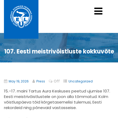
107. Eesti meistrivõistluste kokkuvõte
Off
May 19, 2026
Press
Uncategorized
15.–17. maini Tartus Aura Keskuses peetud ujumise 107.
Eesti meistrivõistlustele on joon alla tõmmatud. Kolm
võistluspäeva tõid kõrgetasemelisi tulemusi, Eesti
rekordeid ning põnevaid vastasseise.