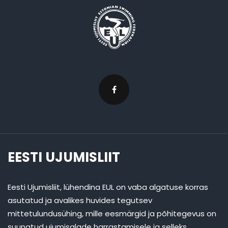
EESTI UJUMISLIIT
Eesti Ujumisliit, lühendina EUL on vaba algatuse korras
asutatud ja avalikes huvides tegutsev
mittetulundusühing, mille eesmärgid ja põhitegevus on
suunatud ujumisalade harrastamisele ja selleks