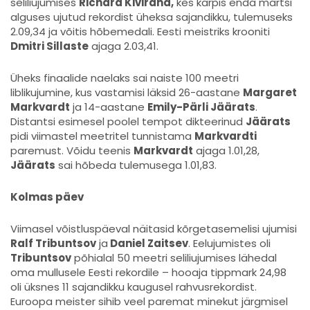
seliliujumises
Richard Kivirand,
kes kärpis enda märtsi
alguses ujutud rekordist üheksa sajandikku, tulemuseks
2.09,34 ja võitis hõbemedali. Eesti meistriks krooniti
Dmitri Sillaste
ajaga 2.03,41.
Üheks finaalide naelaks sai naiste 100 meetri
liblikujumine, kus vastamisi läksid 26-aastane
Margaret
Markvardt
ja 14-aastane
Emily-Pärli Jäärats
.
Distantsi esimesel poolel tempot dikteerinud
Jäärats
pidi viimastel meetritel tunnistama
Markvardti
paremust. Võidu teenis
Markvardt
ajaga 1.01,28,
Jäärats
sai hõbeda tulemusega 1.01,83.
Kolmas päev
Viimasel võistluspäeval näitasid kõrgetasemelisi ujumisi
Ralf Tribuntsov
ja
Daniel Zaitsev
. Eelujumistes oli
Tribuntsov
põhialal 50 meetri seliliujumises lähedal
oma mullusele Eesti rekordile – hooaja tippmark 24,98
oli üksnes 11 sajandikku kaugusel rahvusrekordist.
Euroopa meister sihib veel paremat minekut järgmisel